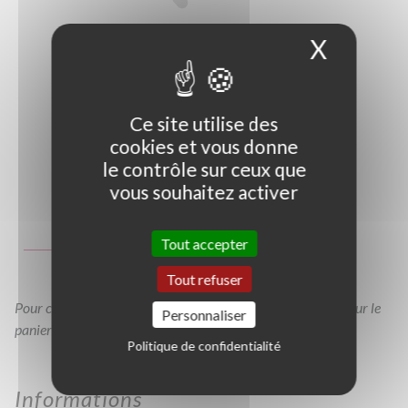
X
Masque
Ce site utilise des
cookies et vous donne
le contrôle sur ceux que
vous souhaitez activer
Photo non contractuelle
Guide des tailles
Tout accepter
GT
Tout refuser
Pour consulter votre devis à tout moment, veuillez cliquer sur le
Personnaliser
panier en haut de cette page
Politique de confidentialité
Informations