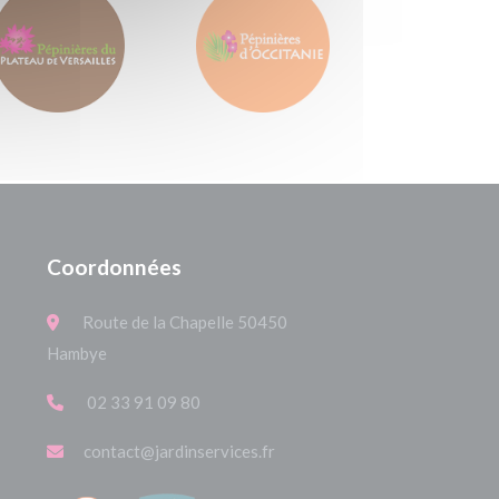
Coordonnées
Route de la Chapelle 50450
Hambye
02 33 91 09 80
contact@jardinservices.fr