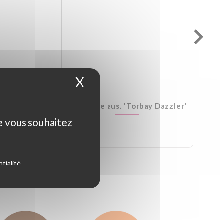
X
Masquer le bandeau d
Kirkii
Cordyline aus. 'Torbay Dazzler'
ue vous souhaitez
tialité