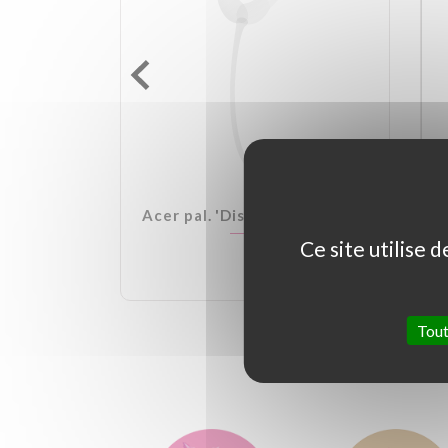
lden Ball
Acer pal. 'Dissectum Garnet'
Ce site utilise 
Tout