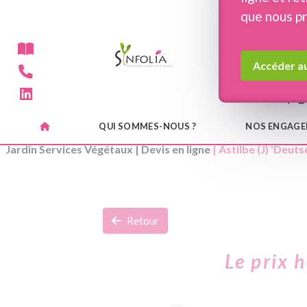
Panneau de gestion des cookies
que nous p
Accéder au
QUI SOMMES-NOUS ?
NOS ENGAG
Jardin Services Végétaux
|
Devis en ligne
| Astilbe (J) 'Deuts
Retour
Le prix 