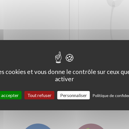
Ceanothus thyrs. 'Skylark'
Coprosma kirkii '
Variegata'
des cookies et vous donne le contrôle sur ceux q
activer
 accepter
Tout refuser
Personnaliser
Politique de confiden