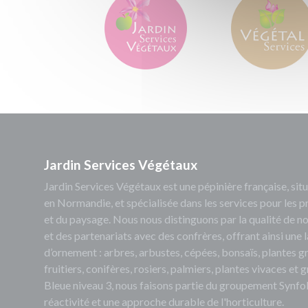
Jardin Services Végétaux
Jardin Services Végétaux est une pépinière française, s
en Normandie, et spécialisée dans les services pour les p
et du paysage. Nous nous distinguons par la qualité de no
et des partenariats avec des confrères, offrant ainsi un
d’ornement : arbres, arbustes, cépées, bonsaïs, plantes 
fruitiers, conifères, rosiers, palmiers, plantes vivaces et
Bleue niveau 3, nous faisons partie du groupement Synfol
réactivité et une approche durable de l'horticulture.