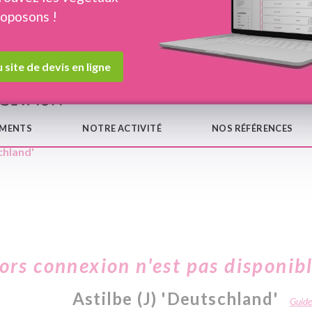
roposons !
Devis en ligne
Notre
 site de devis en ligne
EMENTS
NOTRE ACTIVITÉ
NOS RÉFÉRENCES
chland'
hors connexion n'est pas disponib
Astilbe (J) 'Deutschland'
Guide 