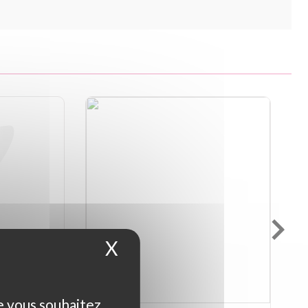
X
Masquer le bandeau d
ue vous souhaitez