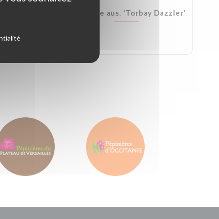
Kirkii
Cordyline aus. 'Torbay Dazzler'
tialité