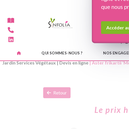
Panneau de gestion des cookies
que nous p
Accéder au
QUI SOMMES-NOUS ?
NOS ENGAG
Jardin Services Végétaux
|
Devis en ligne
| Aster frikartii 'M
Retour
Le prix 