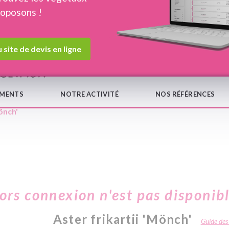
roposons !
Devis en ligne
Notre
 site de devis en ligne
EMENTS
NOTRE ACTIVITÉ
NOS RÉFÉRENCES
önch'
hors connexion n'est pas disponib
Aster frikartii 'Mönch'
Guide des 