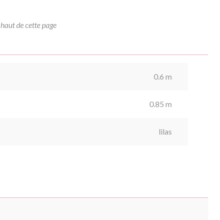
 haut de cette page
0.6 m
0.85 m
lilas