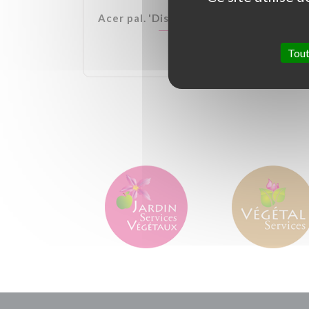
lden Ball
Acer pal. 'Dissectum Garnet'
Tout