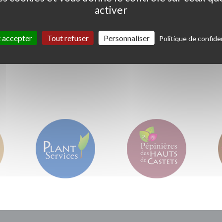
activer
Ceanothus thyrs. 'Skylark'
Coprosma kirkii '
Variegata'
 accepter
Tout refuser
Personnaliser
Politique de confiden