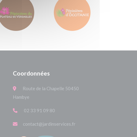
Coordonnées
Route de la Chapelle 50450
Hambye
02 33 91 09 80
contact@jardinservices.fr