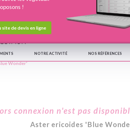
roposons !
Devis en ligne
Notre
 site de devis en ligne
EMENTS
NOTRE ACTIVITÉ
NOS RÉFÉRENCES
'Blue Wonder'
hors connexion n'est pas disponib
Aster ericoides 'Blue Wonde