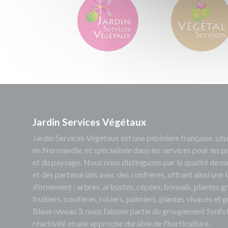
Jardin Services Végétaux
Jardin Services Végétaux est une pépinière française, s
en Normandie, et spécialisée dans les services pour les p
et du paysage. Nous nous distinguons par la qualité de no
et des partenariats avec des confrères, offrant ainsi un
d’ornement : arbres, arbustes, cépées, bonsaïs, plantes 
fruitiers, conifères, rosiers, palmiers, plantes vivaces et
Bleue niveau 3, nous faisons partie du groupement Synfol
réactivité et une approche durable de l'horticulture.