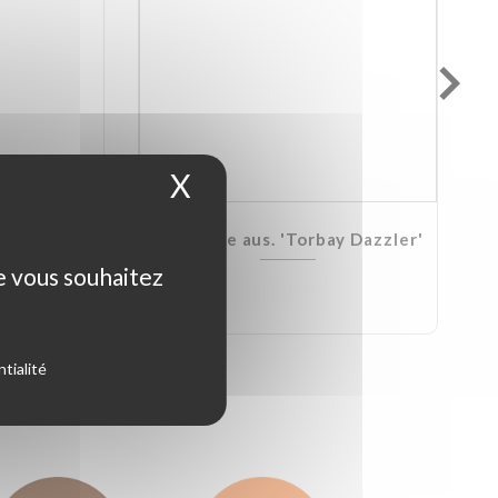
X
Masquer le bandeau d
Kirkii
Cordyline aus. 'Torbay Dazzler'
ue vous souhaitez
tialité