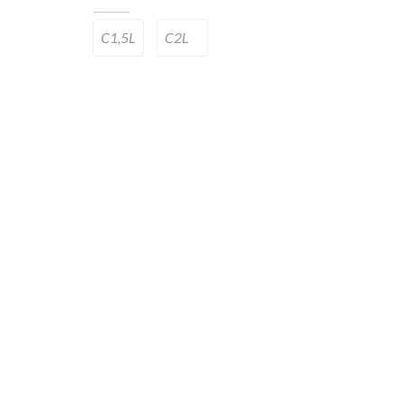
C1,5L
C2L