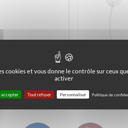
Ceanothus thyrs. 'Skylark'
Coprosma kirkii '
Variegata'
des cookies et vous donne le contrôle sur ceux q
activer
 accepter
Tout refuser
Personnaliser
Politique de confiden