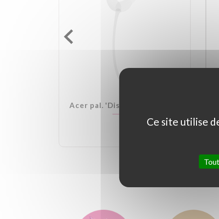
lden Ball
Acer pal. 'Dissectum Garnet'
Ce site utilise 
Tout