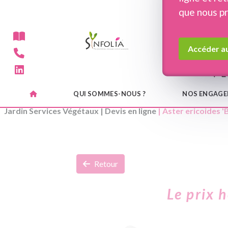
Panneau de gestion des cookies
que nous p
Accéder au
QUI SOMMES-NOUS ?
NOS ENGAG
Jardin Services Végétaux
|
Devis en ligne
| Aster ericoides 
Retour
Le prix 