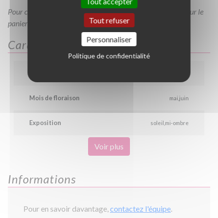
Tout accepter
Pour consulter votre devis à tout moment, veuillez cliquer sur le
Tout refuser
panier en haut de cette page
Personnaliser
Caractéristiques
Politique de confidentialité
Couleur
blanc
Mois de floraison
mai
juin
Exposition
soleil
mi-ombre
Voir plus
Informations
Pour en savoir davantage,
contactez l'équipe
.