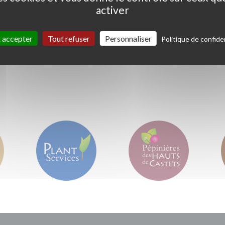
activer
Ceanothus thyrs. 'Skylark'
Coprosma kirkii '
Variegata'
 accepter
Tout refuser
Personnaliser
Politique de confiden