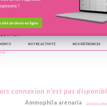
roposons !
Devis en ligne
Notre
 site de devis en ligne
EMENTS
NOTRE ACTIVITÉ
NOS RÉFÉRENCES
ria
hors connexion n'est pas disponib
Ammophila arenaria
Guide des tailles