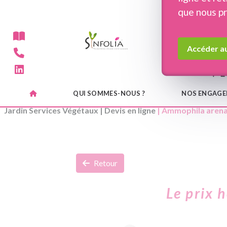
Panneau de gestion des cookies
que nous p
Accéder au
QUI SOMMES-NOUS ?
NOS ENGAG
Jardin Services Végétaux
|
Devis en ligne
| Ammophila arena
Retour
Le prix 