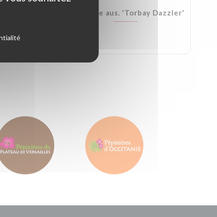
Kirkii
Cordyline aus. 'Torbay Dazzler'
tialité