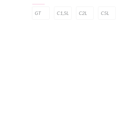
GT
C1,5L
C2L
C5L