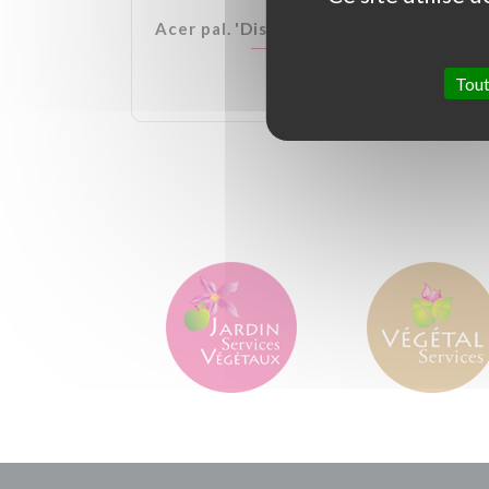
lden Ball
Acer pal. 'Dissectum Garnet'
Tout