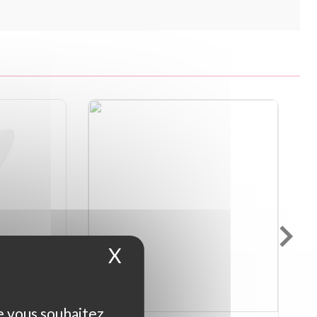
X
Masquer le bandeau d
ue vous souhaitez