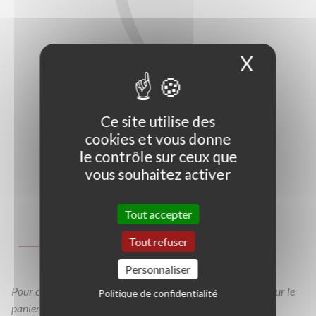
X
Masque
Ce site utilise des
cookies et vous donne
le contrôle sur ceux que
vous souhaitez activer
Photo non contractuelle
Tout accepter
Guide des tailles
Tout refuser
TC0,60
TC0,90
Personnaliser
Pour consulter votre devis à tout moment, veuillez cliquer sur le
Politique de confidentialité
panier en haut de cette page