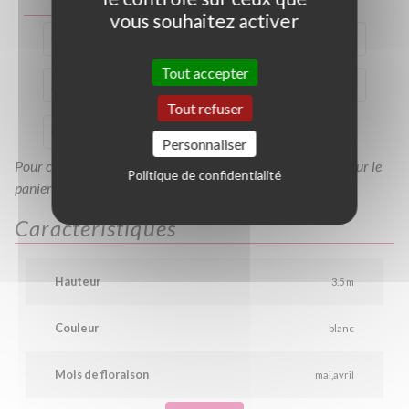
vous souhaitez activer
C80/100
C120/150
C150/175
C15L
Tout accepter
B150/175
B175/200
B200/250
TC8/10
Tout refuser
CMG17/20
CMG20/25
B150/200
Personnaliser
Pour consulter votre devis à tout moment, veuillez cliquer sur le
Politique de confidentialité
panier en haut de cette page
Caractéristiques
Hauteur
3.5 m
Couleur
blanc
Mois de floraison
mai
avril