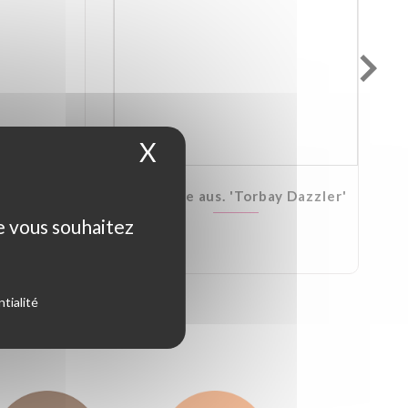
X
Masquer le bandeau d
Kirkii
Cordyline aus. 'Torbay Dazzler'
ue vous souhaitez
tialité