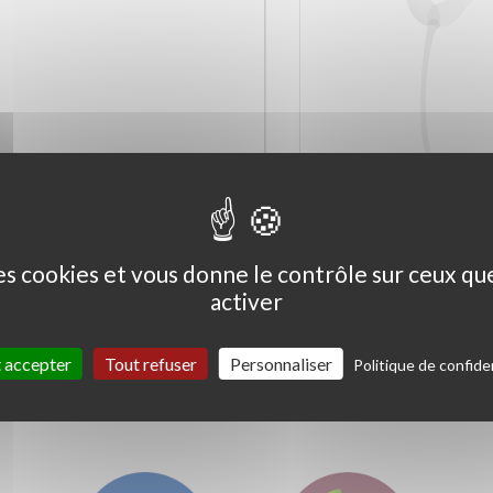
Ceanothus thyrs. 'Skylark'
Coprosma kirkii '
Variegata'
des cookies et vous donne le contrôle sur ceux q
activer
 accepter
Tout refuser
Personnaliser
Politique de confiden