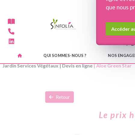
Panneau de gestion des cookies
que nous p
Accéder au
QUI SOMMES-NOUS ?
NOS ENGAG
Jardin Services Végétaux
|
Devis en ligne
| Aloe Green Star
Retour
Le prix 