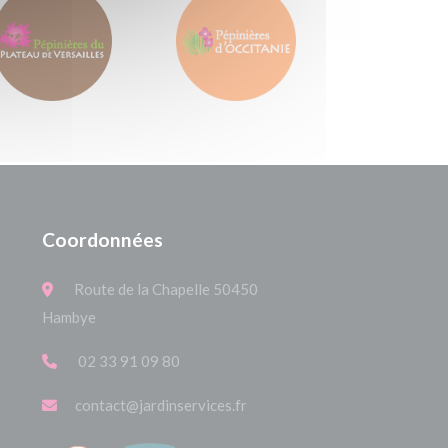
Coordonnées
Route de la Chapelle 50450
Hambye
02 33 91 09 80
contact@jardinservices.fr