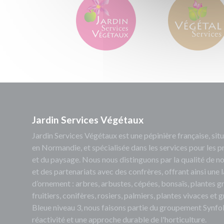
Jardin Services Végétaux
Jardin Services Végétaux est une pépinière française, s
en Normandie, et spécialisée dans les services pour les p
et du paysage. Nous nous distinguons par la qualité de no
et des partenariats avec des confrères, offrant ainsi un
d’ornement : arbres, arbustes, cépées, bonsaïs, plantes 
fruitiers, conifères, rosiers, palmiers, plantes vivaces et
Bleue niveau 3, nous faisons partie du groupement Synfol
réactivité et une approche durable de l'horticulture.