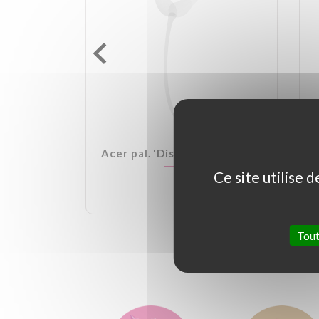
lden Ball
Acer pal. 'Dissectum Garnet'
Ce site utilise 
Tout