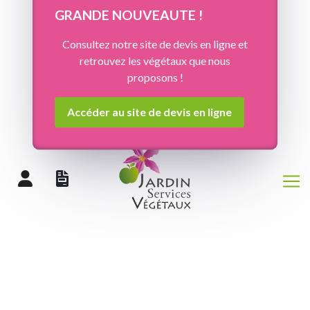
Panneau de gestion des cookies
GRANDE NOUVEAUTE !
Consultez notre site de devis en ligne et
retrouvez les végétaux que nous
proposons !
Accéder au site de devis en ligne