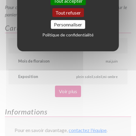
Tout accepter
Pour consulter votre devis à tout moment, veuillez cliquer sur le
Tout refuser
panier en haut de cette page
Personnaliser
Caractéristiques
Politique de confidentialité
Couleur
lilas
rose
Mois de floraison
mai
juin
Exposition
plein soleil
soleil
mi-ombre
Voir plus
Informations
Pour en savoir davantage,
contactez l'équipe
.