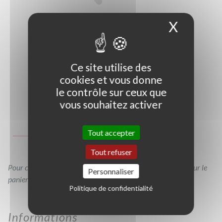
X
Masque
Ce site utilise des
cookies et vous donne
le contrôle sur ceux que
vous souhaitez activer
Photo non contractuelle
Guide des tailles
Tout accepter
C40/60
Tout refuser
Pour consulter votre devis à tout moment, veuillez cliquer sur le
Personnaliser
panier en haut de cette page
Politique de confidentialité
Informations