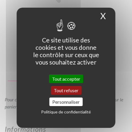
X
Masque
Ce site utilise des
cookies et vous donne
le contrôle sur ceux que
vous souhaitez activer
Photo non contractuelle
Guide des tailles
Tout accepter
GT
Tout refuser
Pour consulter votre devis à tout moment, veuillez cliquer sur le
Personnaliser
panier en haut de cette page
Politique de confidentialité
Informations