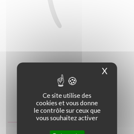
X
Masque
Ce site utilise des
cookies et vous donne
Photo non contractuelle
le contrôle sur ceux que
vous souhaitez activer
Guide des tailles
GT