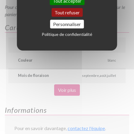
Tout accepter
Pour consulter votre devis à tout moment, veuillez cliquer sur le
Tout refuser
panier en haut de cette page
Personnaliser
Caractéristiques
Politique de confidentialité
Hauteur
0.6 m
0.8 m
Couleur
blanc
Mois de floraison
septembre
août
juillet
Voir plus
Informations
Pour en savoir davantage,
contactez l'équipe
.