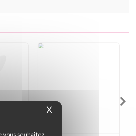
X
Masquer le bandeau d
ue vous souhaitez