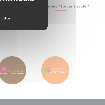
Kirkii
Cordyline aus. 'Torbay Dazzler'
tialité