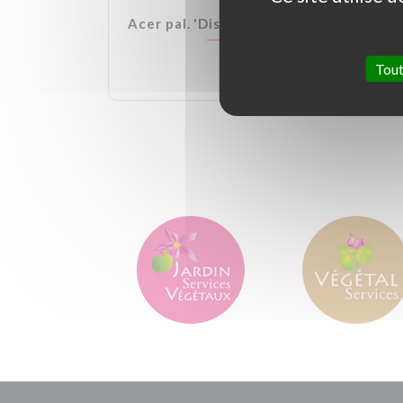
lden Ball
Acer pal. 'Dissectum Garnet'
Tout