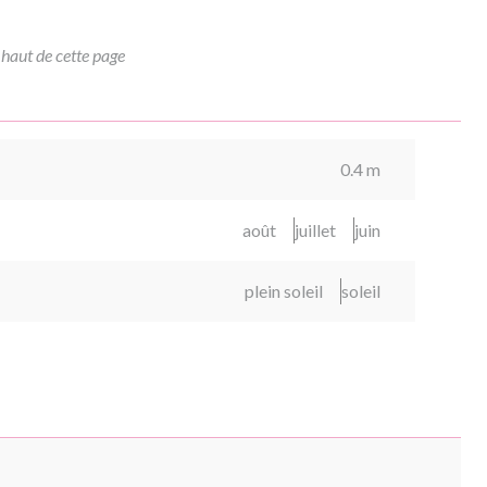
 haut de cette page
0.4 m
août
juillet
juin
plein soleil
soleil