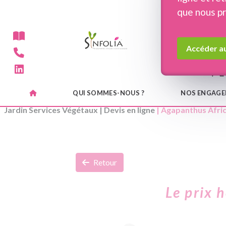
Panneau de gestion des cookies
que nous p
Accéder au
QUI SOMMES-NOUS ?
NOS ENGAG
Jardin Services Végétaux
|
Devis en ligne
| Agapanthus Afri
Retour
Le prix 