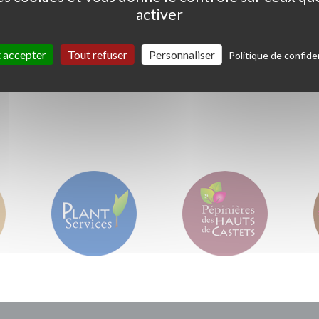
activer
Ceanothus thyrs. 'Skylark'
Coprosma kirkii '
Variegata'
 accepter
Tout refuser
Personnaliser
Politique de confiden