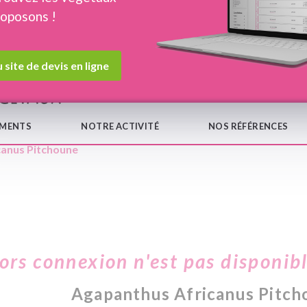
roposons !
Devis en ligne
Notre
 site de devis en ligne
EMENTS
NOTRE ACTIVITÉ
NOS RÉFÉRENCES
canus Pitchoune
hors connexion n'est pas disponib
Agapanthus Africanus Pitch