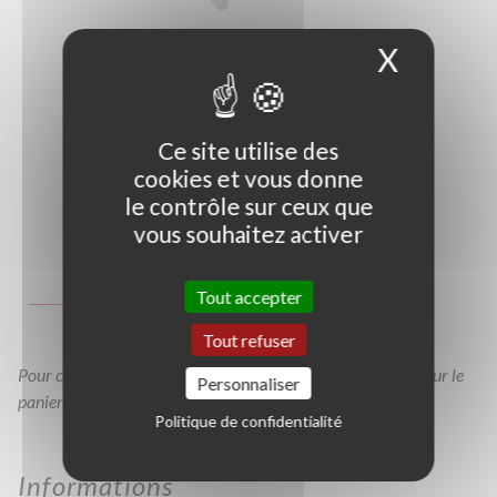
X
Masque
Ce site utilise des
cookies et vous donne
le contrôle sur ceux que
vous souhaitez activer
Photo non contractuelle
Guide des tailles
Tout accepter
GT
C1,5L
C2L
Tout refuser
Pour consulter votre devis à tout moment, veuillez cliquer sur le
Personnaliser
panier en haut de cette page
Politique de confidentialité
Informations