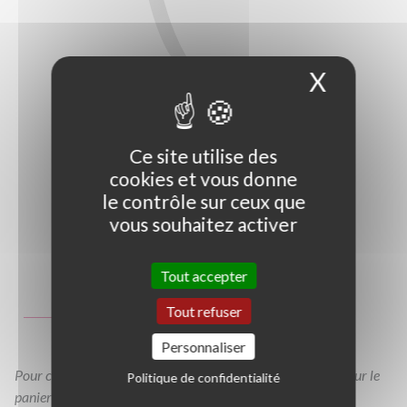
X
Masque
Ce site utilise des
cookies et vous donne
le contrôle sur ceux que
vous souhaitez activer
Photo non contractuelle
Tout accepter
Guide des tailles
Tout refuser
GT
C1,5L
C2L
Personnaliser
Pour consulter votre devis à tout moment, veuillez cliquer sur le
Politique de confidentialité
panier en haut de cette page