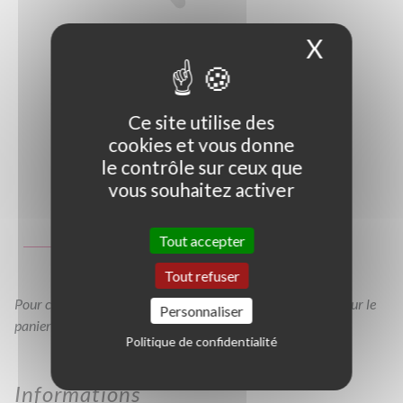
X
Masque
Ce site utilise des
cookies et vous donne
le contrôle sur ceux que
vous souhaitez activer
Photo non contractuelle
Guide des tailles
Tout accepter
C1,5L
C2L
Tout refuser
Pour consulter votre devis à tout moment, veuillez cliquer sur le
Personnaliser
panier en haut de cette page
Politique de confidentialité
Informations