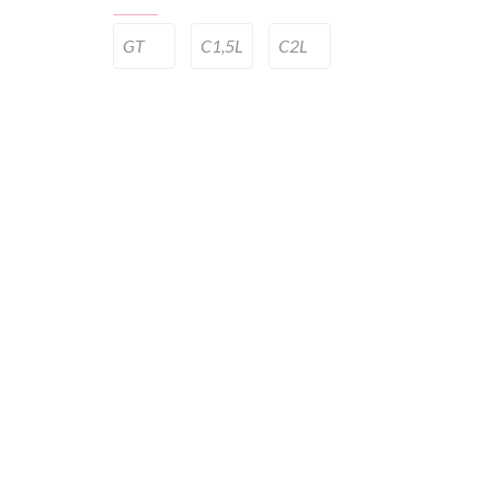
GT
C1,5L
C2L