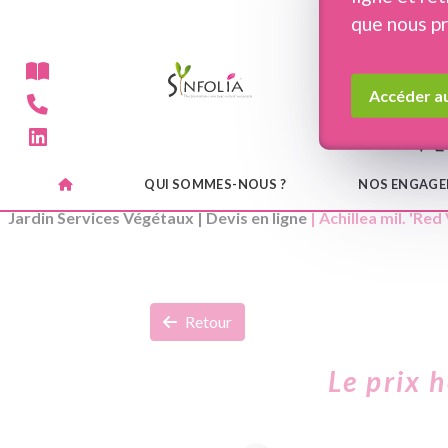
Panneau de gestion des cookies
que nous p
Accéder au
QUI SOMMES-NOUS ?
NOS ENGAG
Jardin Services Végétaux
|
Devis en ligne
| Achillea mil. 'Red
Retour
Le prix 