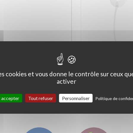
Ceanothus thyrs. 'Skylark'
Coprosma kirkii '
Variegata'
des cookies et vous donne le contrôle sur ceux q
activer
 accepter
Tout refuser
Personnaliser
Politique de confiden