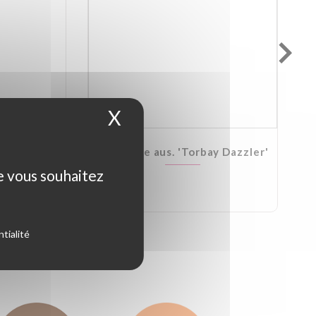
X
Masquer le bandeau d
Kirkii
Cordyline aus. 'Torbay Dazzler'
ue vous souhaitez
tialité