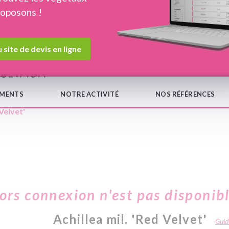
roposons !
Devis en ligne
Notre
 site de devis en ligne
EMENTS
NOTRE ACTIVITÉ
NOS RÉFÉRENCES
 Velvet'
hors connexion n'est pas disponib
Achillea mil. 'Red Velvet'
Guide