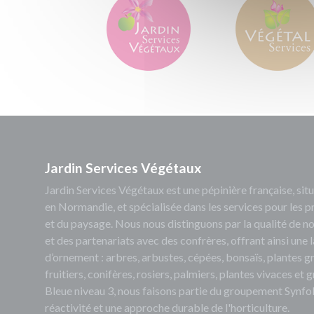
Jardin Services Végétaux
Jardin Services Végétaux est une pépinière française, s
en Normandie, et spécialisée dans les services pour les p
et du paysage. Nous nous distinguons par la qualité de no
et des partenariats avec des confrères, offrant ainsi un
d’ornement : arbres, arbustes, cépées, bonsaïs, plantes 
fruitiers, conifères, rosiers, palmiers, plantes vivaces et
Bleue niveau 3, nous faisons partie du groupement Synfol
réactivité et une approche durable de l'horticulture.