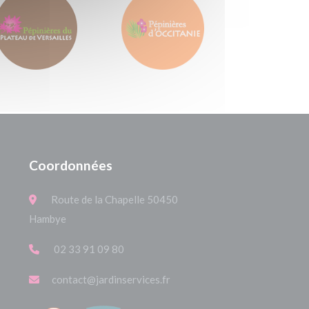
Coordonnées
Route de la Chapelle 50450
Hambye
02 33 91 09 80
contact@jardinservices.fr