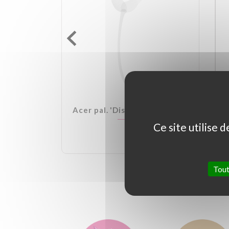
lden Ball
Acer pal. 'Dissectum Garnet'
Ce site utilise 
Tout