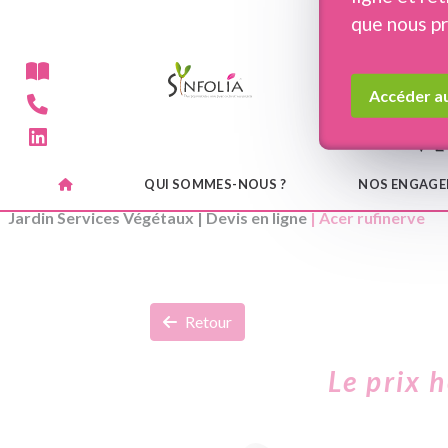
Panneau de gestion des cookies
que nous p
Accéder au
QUI SOMMES-NOUS ?
NOS ENGAG
Jardin Services Végétaux
|
Devis en ligne
| Acer rufinerve
Retour
Le prix 