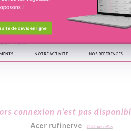
roposons !
Devis en ligne
Notre
 site de devis en ligne
EMENTS
NOTRE ACTIVITÉ
NOS RÉFÉRENCES
hors connexion n'est pas disponib
Acer rufinerve
Guide des tailles