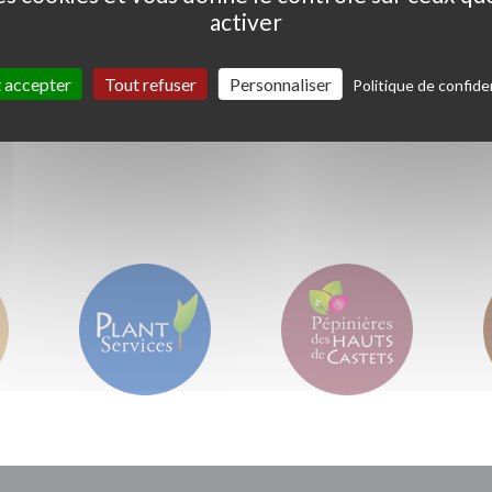
activer
Ceanothus thyrs. 'Skylark'
Coprosma kirkii '
Variegata'
 accepter
Tout refuser
Personnaliser
Politique de confiden