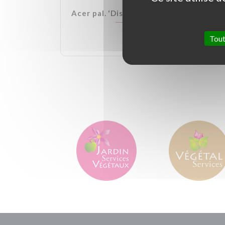
lden Ball
Acer pal. 'Dissectum Garnet'
Tout