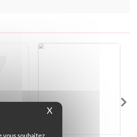
X
Masquer le bandeau d
ue vous souhaitez