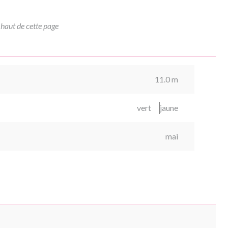
 haut de cette page
11.0 m
vert
jaune
mai