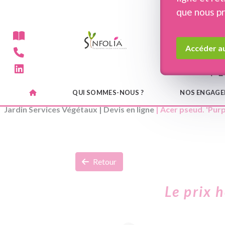
Panneau de gestion des cookies
que nous p
Accéder au
QUI SOMMES-NOUS ?
NOS ENGAG
Jardin Services Végétaux
|
Devis en ligne
| Acer pseud. 'Pur
Retour
Le prix 