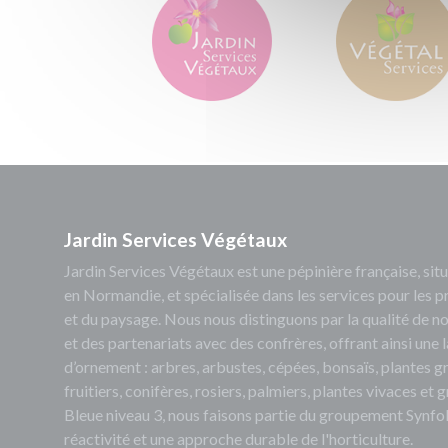
Jardin Services Végétaux
Jardin Services Végétaux est une pépinière française, s
en Normandie, et spécialisée dans les services pour les p
et du paysage. Nous nous distinguons par la qualité de no
et des partenariats avec des confrères, offrant ainsi un
d’ornement : arbres, arbustes, cépées, bonsaïs, plantes 
fruitiers, conifères, rosiers, palmiers, plantes vivaces et
Bleue niveau 3, nous faisons partie du groupement Synfol
réactivité et une approche durable de l'horticulture.