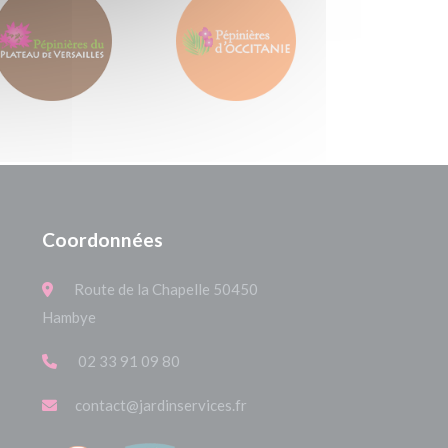
Coordonnées
Route de la Chapelle 50450
Hambye
02 33 91 09 80
contact@jardinservices.fr