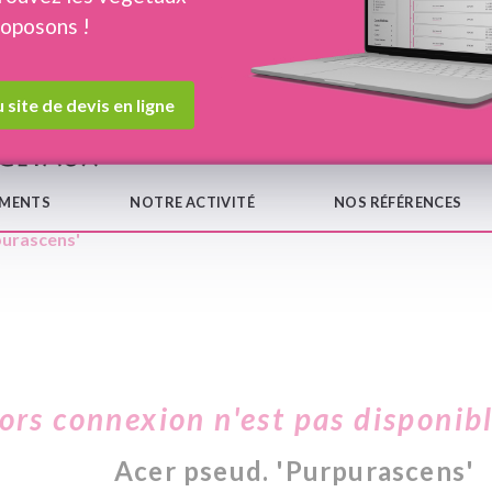
roposons !
Devis en ligne
Notre
 site de devis en ligne
EMENTS
NOTRE ACTIVITÉ
NOS RÉFÉRENCES
purascens'
hors connexion n'est pas disponib
Acer pseud. 'Purpurascens'