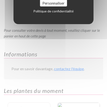
Personnaliser
C200/250
C2L
C3L
C10L
Politique de confidentialité
TC0.80
Pour consulter votre devis à tout moment, veuillez cliquer sur le
panier en haut de cette page
Informations
Pour en savoir davantage,
contactez l'équipe
.
Les plantes du moment