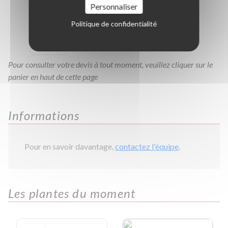
Personnaliser
C200/250
C2L
C3L
C10L
Politique de confidentialité
TC0.80
Pour consulter votre devis à tout moment, veuillez cliquer sur le
panier en haut de cette page
Informations
Pour en savoir davantage,
contactez l'équipe
.
Les plantes du moment