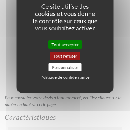
Photo non contractuelle
Ce site utilise des
cookies et vous donne
Guide des tailles
le contrôle sur ceux que
vous souhaitez activer
C30/40
C40/60
C60/80
C80/100
C150/175
C175/200
Tout accepter
C100/120
C120/150
Tout refuser
C2L
C3L
C4L
Personnaliser
C200/250
Politique de confidentialité
C10L
TC0.80
Pour consulter votre devis à tout moment, veuillez cliquer sur le
panier en haut de cette page
Caractéristiques