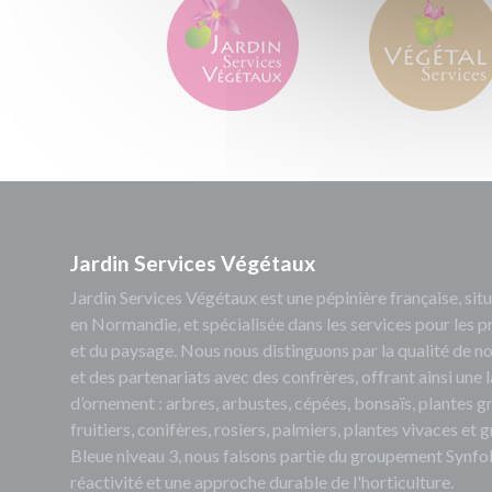
Jardin Services Végétaux
Jardin Services Végétaux est une pépinière française, s
en Normandie, et spécialisée dans les services pour les p
et du paysage. Nous nous distinguons par la qualité de no
et des partenariats avec des confrères, offrant ainsi un
d’ornement : arbres, arbustes, cépées, bonsaïs, plantes 
fruitiers, conifères, rosiers, palmiers, plantes vivaces et
Bleue niveau 3, nous faisons partie du groupement Synfol
réactivité et une approche durable de l'horticulture.