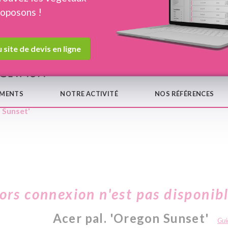
roposons !
Devis en ligne
Notre
 site de devis en ligne
EMENTS
NOTRE ACTIVITÉ
NOS RÉFÉRENCES
 Sunset'
hors connexion n'est pas disponib
Acer pal. 'Oregon Sunset'
Guid