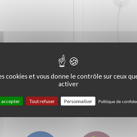
Ceanothus thyrs. 'Skylark'
Coprosma kirkii '
Variegata'
des cookies et vous donne le contrôle sur ceux q
activer
 accepter
Tout refuser
Personnaliser
Politique de confiden