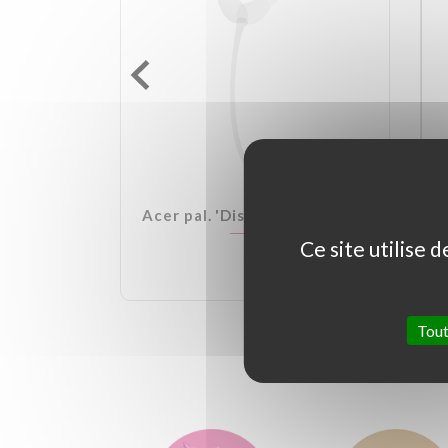
lden Ball
Acer pal. 'Dissectum Garnet'
Ce site utilise 
Tout