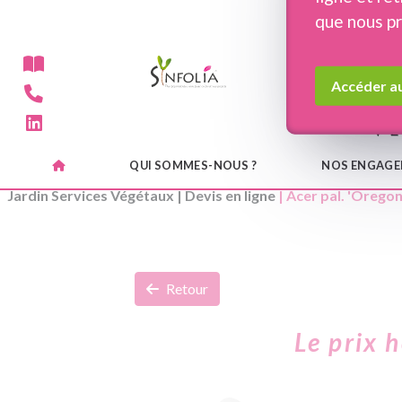
Panneau de gestion des cookies
que nous p
Accéder au
QUI SOMMES-NOUS ?
NOS ENGAG
Jardin Services Végétaux
|
Devis en ligne
| Acer pal. 'Oregon
Retour
Le prix 