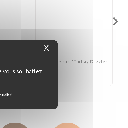
X
Masquer le bandeau d
Kirkii
Cordyline aus. 'Torbay Dazzler'
ue vous souhaitez
tialité