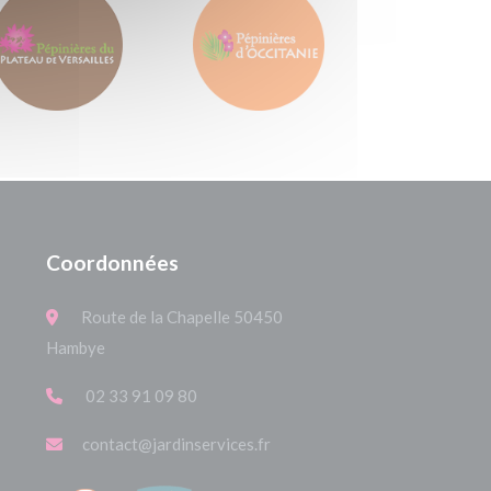
Coordonnées
Route de la Chapelle 50450
Hambye
02 33 91 09 80
contact@jardinservices.fr