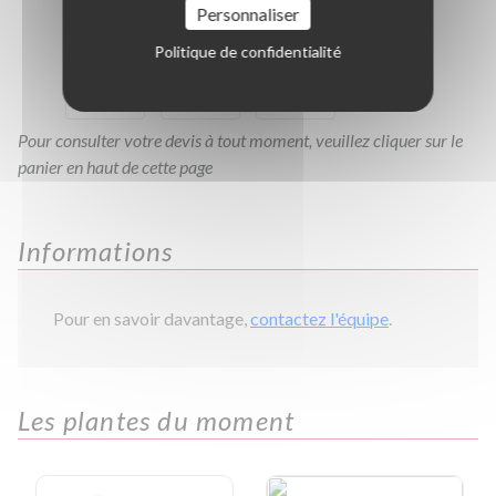
Personnaliser
C3L
C5L
C10L
C30L
Politique de confidentialité
C50L
C80L
C110L
Pour consulter votre devis à tout moment, veuillez cliquer sur le
panier en haut de cette page
Informations
Pour en savoir davantage,
contactez l'équipe
.
Les plantes du moment