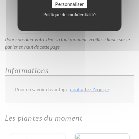
Personnaliser
C200/250
C2L
C3L
C10L
Politique de confidentialité
TC0.80
Pour consulter votre devis à tout moment, veuillez cliquer sur le
panier en haut de cette page
Informations
Pour en savoir davantage,
contactez l'équipe
.
Les plantes du moment