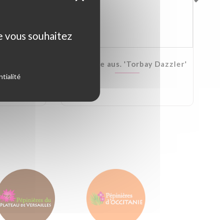
ue vous souhaitez
Kirkii
Cordyline aus. 'Torbay Dazzler'
tialité