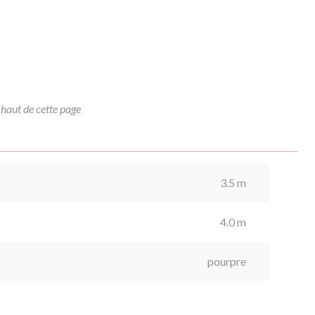
 haut de cette page
3.5 m
4.0 m
pourpre