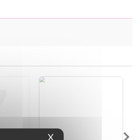
X
Masquer le bandeau d