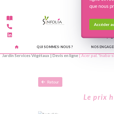
Panneau de gestion des cookies
que nous p
Accéder au
QUI SOMMES-NOUS ?
NOS ENGAG
Jardin Services Végétaux
|
Devis en ligne
| Acer pal. 'Inaba-s
Retour
Le prix 