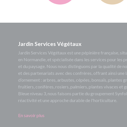
Jardin Services Végétaux
Jardin Services Végétaux est une pépinière française, s
en Normandie, et spécialisée dans les services pour les p
et du paysage. Nous nous distinguons par la qualité de no
et des partenariats avec des confrères, offrant ainsi un
d’ornement : arbres, arbustes, cépées, bonsaïs, plantes 
fruitiers, conifères, rosiers, palmiers, plantes vivaces et
Bleue niveau 3, nous faisons partie du groupement Synfol
réactivité et une approche durable de l'horticulture.
En savoir plus