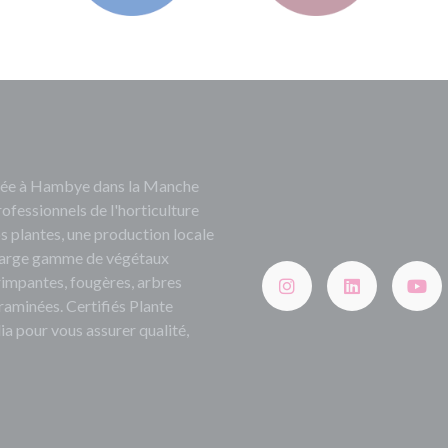
ituée à Hambye dans la Manche
rofessionnels de l'horticulture
s plantes, une production locale
e large gamme de végétaux
grimpantes, fougères, arbres
 graminées. Certifiés Plante
ia pour vous assurer qualité,