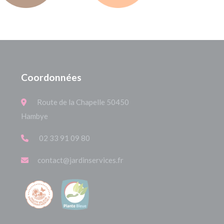
Coordonnées
Route de la Chapelle 50450
Hambye
02 33 91 09 80
contact@jardinservices.fr