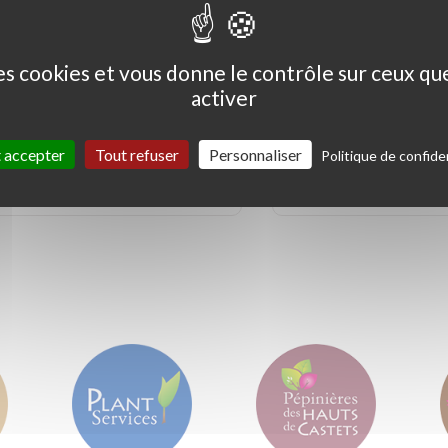
des cookies et vous donne le contrôle sur ceux q
activer
Ceanothus thyrs. 'Skylark'
Coprosma kirkii '
Variegata'
 accepter
Tout refuser
Personnaliser
Politique de confiden