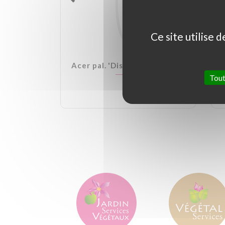
Ce site utilise 
lden Ball
Acer pal. 'Dissectum Garnet'
Tout