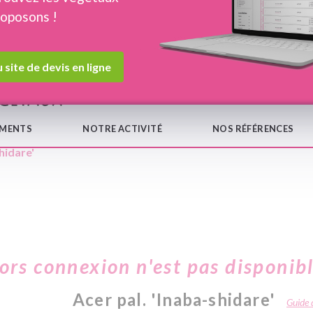
roposons !
Devis en ligne
Notre
 site de devis en ligne
EMENTS
NOTRE ACTIVITÉ
NOS RÉFÉRENCES
hidare'
hors connexion n'est pas disponib
Acer pal. 'Inaba-shidare'
Guide d