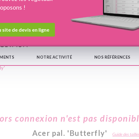
roposons !
Devis en ligne
Notre
 site de devis en ligne
EMENTS
NOTRE ACTIVITÉ
NOS RÉFÉRENCES
ly'
hors connexion n'est pas disponib
Acer pal. 'Butterfly'
Guide des taille