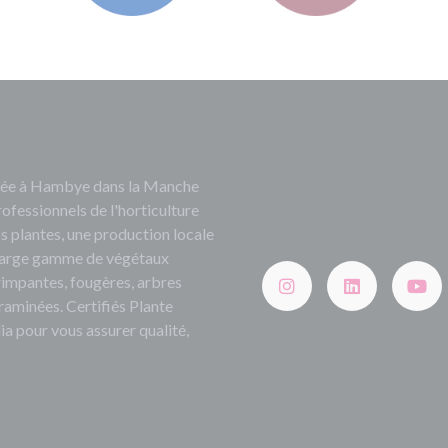
ituée à Hambye dans la Manche
rofessionnels de l'horticulture
s plantes, une production locale
e large gamme de végétaux
grimpantes, fougères, arbres
 graminées. Certifiés Plante
ia pour vous assurer qualité,