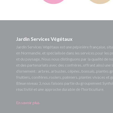
Jardin Services Végétaux
Jardin Services Végétaux est une pépinière française, s
en Normandie, et spécialisée dans les services pour les p
et du paysage. Nous nous distinguons par la qualité de no
et des partenariats avec des confrères, offrant ainsi un
d’ornement : arbres, arbustes, cépées, bonsaïs, plantes 
fruitiers, conifères, rosiers, palmiers, plantes vivaces et
Bleue niveau 3, nous faisons partie du groupement Synfol
réactivité et une approche durable de l'horticulture.
En savoir plus