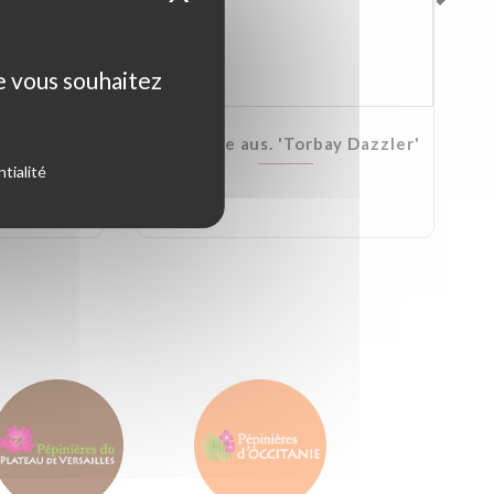
ue vous souhaitez
Kirkii
Cordyline aus. 'Torbay Dazzler'
tialité