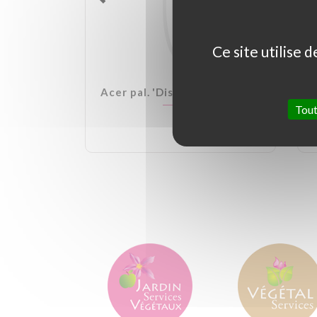
Ce site utilise 
lden Ball
Acer pal. 'Dissectum Garnet'
Tout