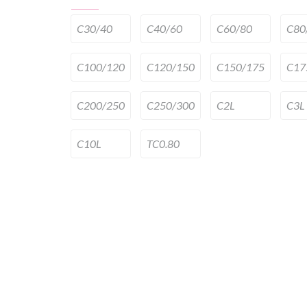
C30/40
C40/60
C60/80
C80
C100/120
C120/150
C150/175
C17
C200/250
C250/300
C2L
C3L
C10L
TC0.80
Next