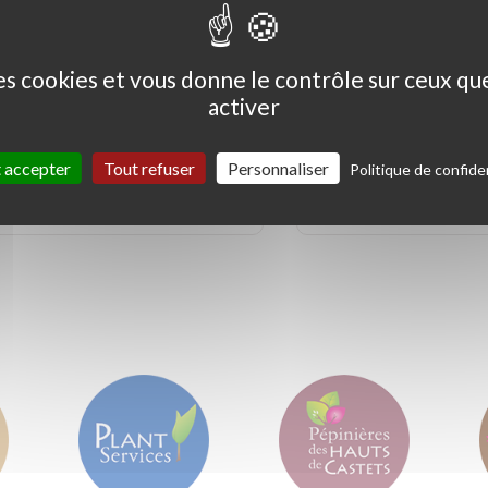
des cookies et vous donne le contrôle sur ceux q
activer
Ceanothus thyrs. 'Skylark'
Coprosma kirkii '
Variegata'
 accepter
Tout refuser
Personnaliser
Politique de confiden