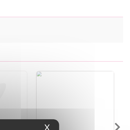
X
Masquer le bandeau d