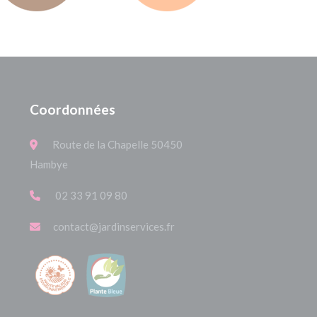
Coordonnées
Route de la Chapelle 50450
Hambye
02 33 91 09 80
contact@jardinservices.fr