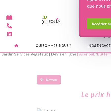
Panneau de gestion des cookies
que nous p
Accéder au
QUI SOMMES-NOUS ?
NOS ENGAG
Jardin Services Végétaux
|
Devis en ligne
| Acer pal. 'Butterf
Retour
Le prix 