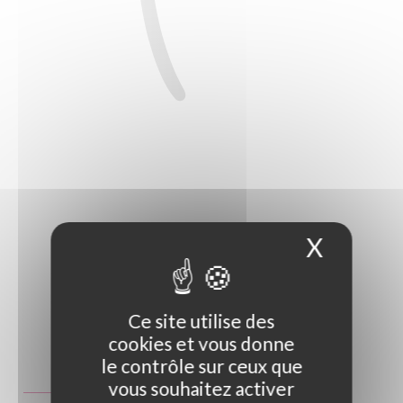
X
Masque
Ce site utilise des
cookies et vous donne
Photo non contractuelle
le contrôle sur ceux que
Guide des tailles
vous souhaitez activer