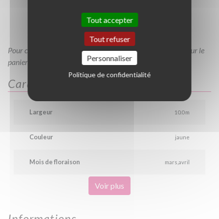
TC6/8
TC8/10
TC10/12
TC12/14
Tout accepter
TC14/16
TC16/18
TC18/20
TC20/25
Tout refuser
Pour consulter votre devis à tout moment, veuillez cliquer sur le
Personnaliser
panier en haut de cette page
Politique de confidentialité
Caractéristiques
Largeur
10.0 m
Couleur
jaune
Mois de floraison
mars
avril
Voir plus
Informations