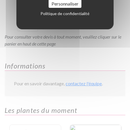
Personnaliser
C200/250
C2L
C3L
C10L
Politique de confidentialité
TC0.80
Pour consulter votre devis à tout moment, veuillez cliquer sur le
panier en haut de cette page
Informations
Pour en savoir davantage,
contactez l'équipe
.
Les plantes du moment