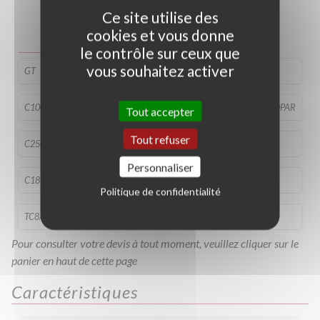
Photo non contractuelle
Ce site utilise des
cookies et vous donne
Guide des tailles
le contrôle sur ceux que
vous souhaitez activer
GT
C40/60
C60/80
C80/100
C100/120
C120/150
C120/150PAR
C120/150PAR
Tout accepter
Tout refuser
C250/300
C2L
C4L
C10L
Personnaliser
C18L
C25L
CBD100/+
DTC
Politique de confidentialité
TC8/10
TC10/12
TC14/16
TC20/25
Pour consulter votre devis à tout moment, veuillez cliquer sur le
panier en haut de cette page
Caractéristiques