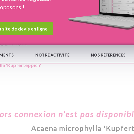
roposons !
Devis en ligne
Notre
 site de devis en ligne
EMENTS
NOTRE ACTIVITÉ
NOS RÉFÉRENCES
la 'Kupferteppich'
hors connexion n'est pas disponib
Acaena microphylla 'Kupfer