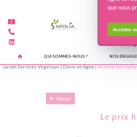
Panneau de gestion des cookies
que nous p
Accéder au
QUI SOMMES-NOUS ?
NOS ENGAG
Jardin Services Végétaux
|
Devis en ligne
| Acaena microphyl
Retour
Le prix 