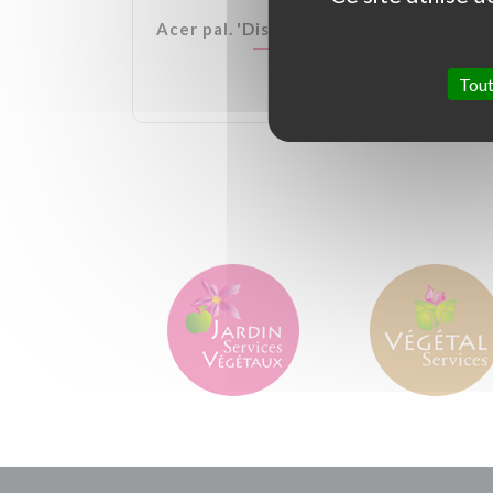
lden Ball
Acer pal. 'Dissectum Garnet'
Tout