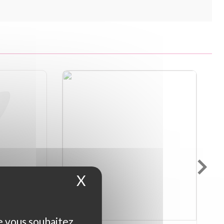
X
Masquer le bandeau d
ue vous souhaitez