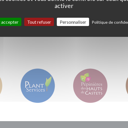
activer
Ceanothus thyrs. 'Skylark'
Coprosma kirkii '
Variegata'
 accepter
Tout refuser
Personnaliser
Politique de confiden