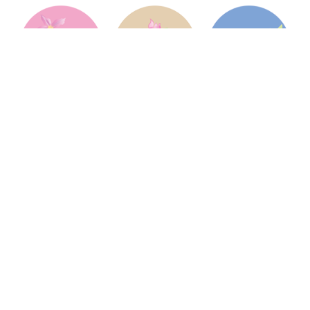
Jardin Services Végétaux
Jardin Services Végétaux est une pépinière
française, située à Hambye dans la Manche en
Normandie, et spécialisée dans les services
pour les professionnels de l'horticulture et du