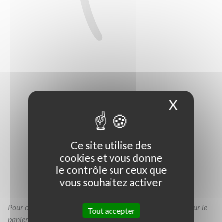
X
Masque
Ce site utilise des
cookies et vous donne
Photo non contractuelle
le contrôle sur ceux que
vous souhaitez activer
Guide des tailles
Pour consulter votre devis à tout moment, veuillez cliquer sur le
Tout accepter
panier en haut de cette page