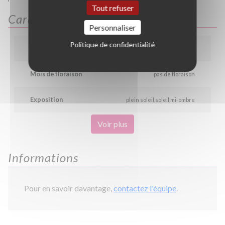
Tout refuser
Caractéristiques
Personnaliser
Politique de confidentialité
Hauteur
9.0 m
8.0 m
Mois de floraison
pas de floraison
Exposition
plein soleil
soleil
mi-ombre
Voir plus
Informations
Pour en savoir davantage,
contactez l'équipe
.