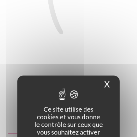
X
Masque
Ce site utilise des
cookies et vous donne
Photo non contractuelle
le contrôle sur ceux que
Guide des tailles
vous souhaitez activer