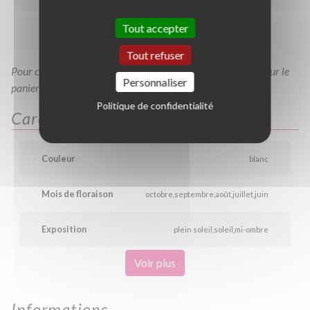
GT
C30/40
C40/60
C3L
Tout accepter
C10L
Tout refuser
Pour consulter votre devis à tout moment, veuillez cliquer sur le
Personnaliser
panier en haut de cette page
Politique de confidentialité
Caractéristiques
Couleur
blanc
Mois de floraison
octobre
septembre
août
juillet
juin
Exposition
plein soleil
soleil
mi-ombre
Voir plus
Informations