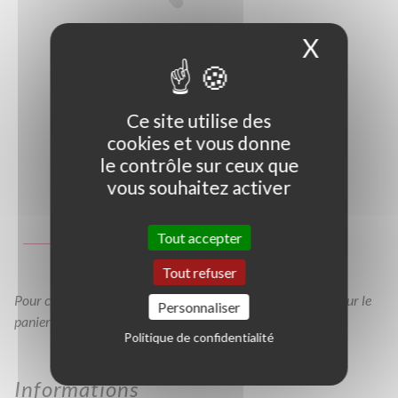
X
Masque
Ce site utilise des
cookies et vous donne
le contrôle sur ceux que
vous souhaitez activer
Photo non contractuelle
Guide des tailles
Tout accepter
C30/40
C3L
C10L
Tout refuser
Pour consulter votre devis à tout moment, veuillez cliquer sur le
Personnaliser
panier en haut de cette page
Politique de confidentialité
Informations