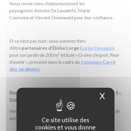
Nous remercions chaleureusement les
paysagistes Antoine De Lavalette, Marie
Couronne et Vincent Grunewald pour leur confiance.
Et ce n’est pas tout : nous sommes fiers
d’être
partenaires d’Éloïse Lorge
(
Lorge Paysages
)
pour son jardin de 200 m² intitulé
« Graine d’espoir, fleur
d’avenir »,
présenté dans le cadre du
Concours Carré
des Jardiniers
.
Rendez-vous à Paysalia, du 2 au 4 décembre, Hall 4 –
X
Masque
Stand 4K42
Venez partager un moment d’échanges, de découvertes et de
passion autour du végétal.
Ce site utilise des
cookies et vous donne