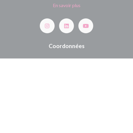
En savoir plus
Coordonnées
Route de la Chapelle 50450 Hambye
02 33 91 09 80
contact@jardinservices.fr